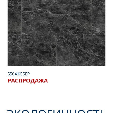
SPC КАМЕННО-
ПОЛИМЕРНЫЙ
КОМПОЗИТ
Преобладание минерального наполнителя
в едином композитном слое обеспечивает
уникальность: водостойкость, стабильность,
прочность, сочетаемость с теплыми полами,
простоту укладки.
5504 КЕБЕР
РАСПРОДАЖА
Инструкция по укладке