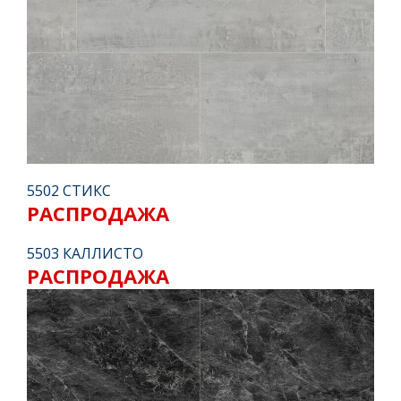
ЭКОЛОГИЧНОСТЬ
Уровень эмиссии вредных веществ
в атмосферу практически равен нулю,
т. е. полностью отсутствует
5502 СТИКС
БЕЗОПАСЕН
РАСПРОДАЖА
ДЛЯ ВЗРОСЛЫХ
И ДЕТЕЙ
5503 КАЛЛИСТО
РАСПРОДАЖА
Сертифицированное качество
позволяющее использовать данное
напольное покрытие в общественных
местах, домах, детских, учебных и лечебных
учреждениях