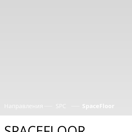
Направления
SPC
SpaceFloor
SPACEFLOOR
Производитель SPC в России
alta-step.ru
Каталог
КОЛЛЕКЦИЯ CERES