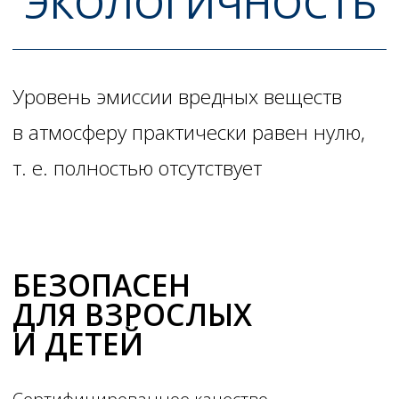
Каталог SpaceFloor
Главная
О Строй-Сити
Партнерам