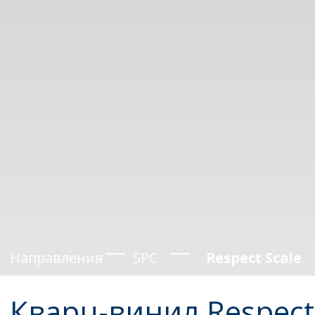
Направления
SPC
Respect Scale
Кварц-винил Respect Scale
Толщина 5 мм
Размер доски: 950 х 475 мм
Защитный слой 0,5 мм
Фаска 4U micro
Структурное тиснение
Каталог
В упаковке 4 шт
2
Метраж упаковки: 1,81 м