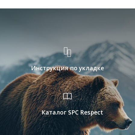
Ламинат
Кварц-винил
Линолеум
Аксессуары
Скачать каталог Строй-Сити
8 800 200 80 41
+7 (495) 626-90-89
sale@stroycity.ru
Читать нас на Яндекс.Дзен
Политика конфиденциальности