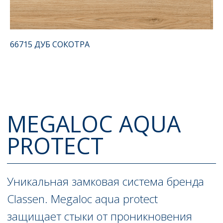
Ламинат
Кварц-винил
Линолеум
66715 ДУБ СОКОТРА
Аксессуары
Скачать каталог Строй-Сити
8 800 200 80 41
+7 (495) 626-90-89
sale@stroycity.ru
Читать нас на Яндекс.Дзен
Политика конфиденциальности